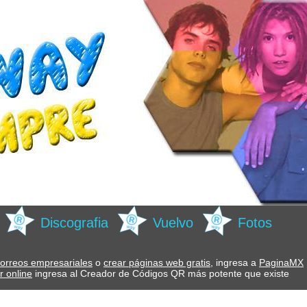
Discografia
Vuelvo
Fotos
orreos empresariales
o
crear páginas web gratis,
ingresa a
PaginaMX
r online
ingresa al Creador de Códigos QR más potente que existe