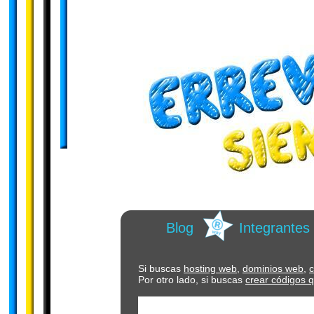
Blog
Integrantes
Si buscas
hosting web,
dominios web,
c
Por otro lado, si buscas
crear códigos q