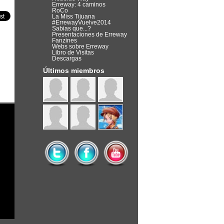
Erreway: 4 caminos
RoCo
La Miss Tijuana
#ErrewayVuelve2014
Sabias que...?
Presentaciones de Erreway
Fanzines
Webs sobre Erreway
Libro de Visitas
Descargas
Últimos miembros